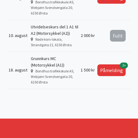
Bondhus trafikkskule AS,
Webjørn Svendsengata 20,
6150 Ørsta
Utvidelseskurs del 1 A1 til
A2 (Motorsykkel (A2))
10. august
2 000 kr
Fullt
Røde kors-lokala,
Strandgata 21, 6150 Ørsta
Grunnkurs MC
(Motorsykkel (A1))
3+
18. august
1 500 kr
Påmelding
Bondhus trafikkskule AS,
Webjørn Svendsengata 20,
6150 Ørsta