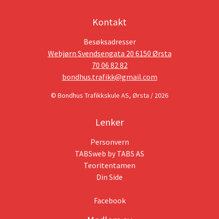
Kontakt
Besøksadresser
Webjørn Svendsengata 20 6150 Ørsta
70 06 82 82
bondhus.trafikk@gmail.com
© Bondhus Trafikkskule AS, Ørsta / 2026
Lenker
Personvern
TABSweb
by TABS AS
Teoritentamen
Din Side
Facebook