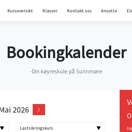
Kursoversikt
Klasser
Kontakt oss
Ansatte
El
Bookingkalender
-Din køyreskule på Sunnmøre
V
Mai 2026
O
In