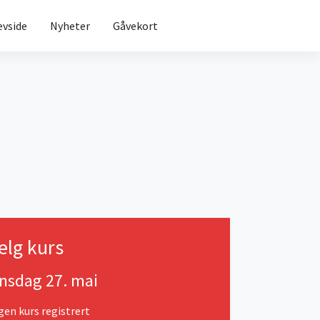
evside
Nyheter
Gåvekort
elg kurs
nsdag 27. mai
gen kurs registrert