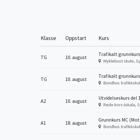
Klasse
Oppstart
Kurs
Trafikalt grunnkurs
TG
10. august
Myklebust skule, S
Trafikalt grunnkurs
TG
10. august
Bondhus trafikksku
Utvidelseskurs del 1
A2
10. august
Røde kors-lokala, S
Grunnkurs MC (Moto
A1
18. august
Bondhus trafikksku