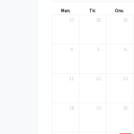
Man.
Tir.
Ons.
27.
28.
29.
4.
5.
6.
11.
12.
13.
18.
19.
20.