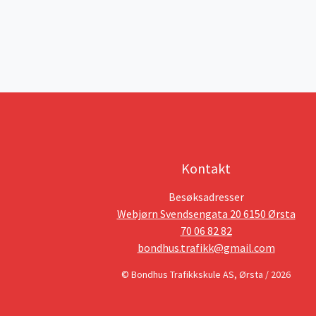
Kontakt
Besøksadresser
Webjørn Svendsengata 20 6150 Ørsta
70 06 82 82
bondhus.trafikk@gmail.com
© Bondhus Trafikkskule AS, Ørsta / 2026