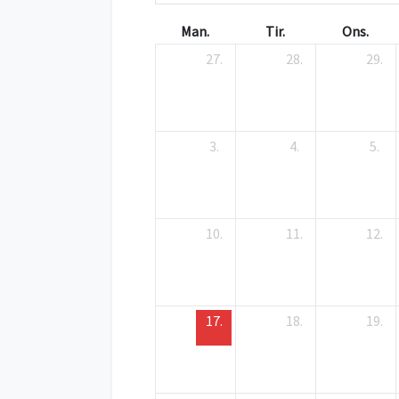
Man.
Tir.
Ons.
27.
28.
29.
3.
4.
5.
10.
11.
12.
17.
18.
19.