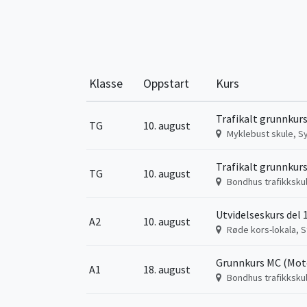
Klasse
Oppstart
Kurs
Trafikalt grunnkurs
TG
10. august
Myklebust skule, S
Trafikalt grunnkurs
TG
10. august
Bondhus trafikksku
Utvidelseskurs del 1
A2
10. august
Røde kors-lokala, S
Grunnkurs MC (Moto
A1
18. august
Bondhus trafikksku