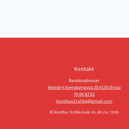
Kontakt
Besøksadresser
Webjørn Svendsengata 20 6150 Ørsta
70 06 82 82
bondhus.trafikk@gmail.com
© Bondhus Trafikkskule AS, Ørsta / 2026