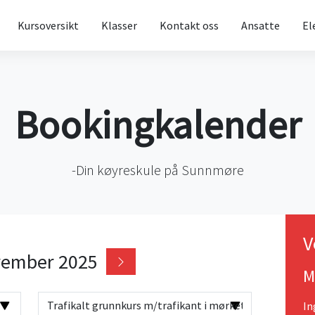
Kursoversikt
Klasser
Kontakt oss
Ansatte
El
Bookingkalender
-Din køyreskule på Sunnmøre
V
ember 2025
M
In