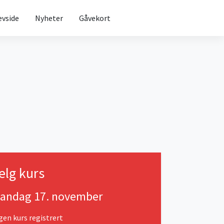
evside
Nyheter
Gåvekort
elg kurs
andag 17. november
gen kurs registrert